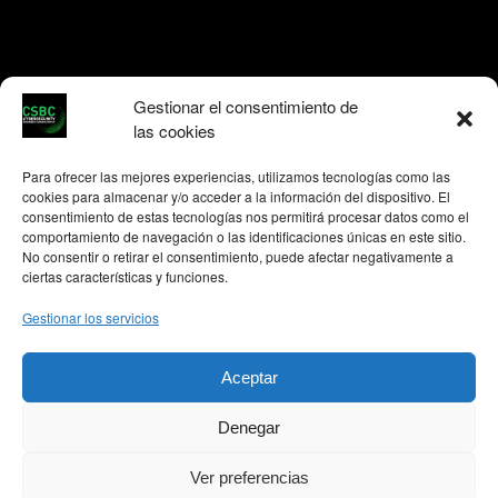
Gestionar el consentimiento de
las cookies
Para ofrecer las mejores experiencias, utilizamos tecnologías como las
cookies para almacenar y/o acceder a la información del dispositivo. El
consentimiento de estas tecnologías nos permitirá procesar datos como el
comportamiento de navegación o las identificaciones únicas en este sitio.
No consentir o retirar el consentimiento, puede afectar negativamente a
ciertas características y funciones.
Gestionar los servicios
Aceptar
We use cookies on our website to give you the most relevant
experience by remembering your preferences and repeat
Denegar
visits. By clicking “Accept All”, you consent to the use of ALL
the cookies. However, you may visit "Cookie Settings" to
Ver preferencias
provide a controlled consent.